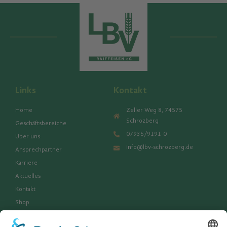
Links
Kontakt
Home
Zeller Weg 8, 74575
Schrozberg
Geschäftsbereiche
07935/9191-0
Über uns
info@lbv-schrozberg.de
Ansprechpartner
Karriere
Aktuelles
Kontakt
Shop
Rechtliches und Dokumente