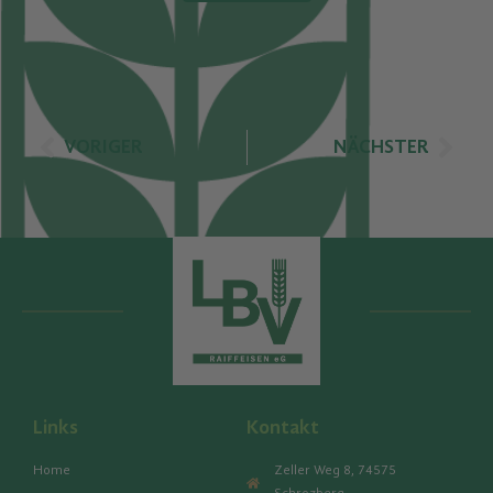
VORIGER
NÄCHSTER
Links
Kontakt
Home
Zeller Weg 8, 74575