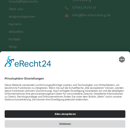
Schrozberg
Geschäftsbereiche
07935/9191-0
Über uns
info@lbv-schrozberg.de
Ansprechpartner
Karriere
Aktuelles
Kontakt
Shop
Rechtliches und Dokumente
Impressum
Datenschutz & AGB
Downloads
Copyright © 2025 LBV Raiffeisen eG.
All rights reserved.